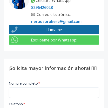
Celular / WhatsApp
:
8296426028
Correo electrónico
:
nerudabrokers@gmail.com
Llámame
:
Escribeme por Whatsapp
:
¡Solicita mayor información ahora! 👇🏽
Nombre completo
*
Teléfono
*