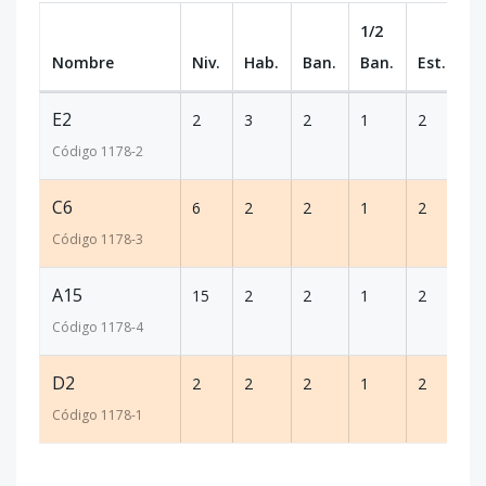
1/2
Nombre
Niv.
Hab.
Ban.
Ban.
Est.
m
E2
2
3
2
1
2
24
Código
1178
-2
C6
6
2
2
1
2
12
Código
1178
-3
A15
15
2
2
1
2
10
Código
1178
-4
D2
2
2
2
1
2
12
Código
1178
-1