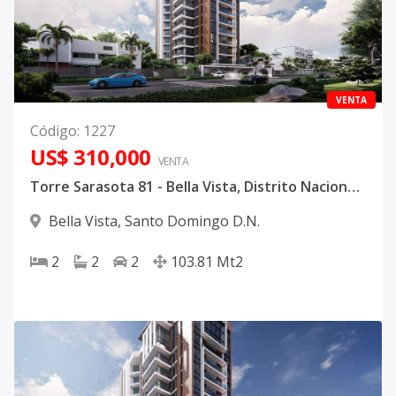
VENTA
Código
:
1227
US$ 310,000
VENTA
Torre Sarasota 81 - Bella Vista, Distrito Nacional - Apartamento con vistas panorámicas
Bella Vista
,
Santo Domingo D.N.
2
2
2
103.81
Mt2