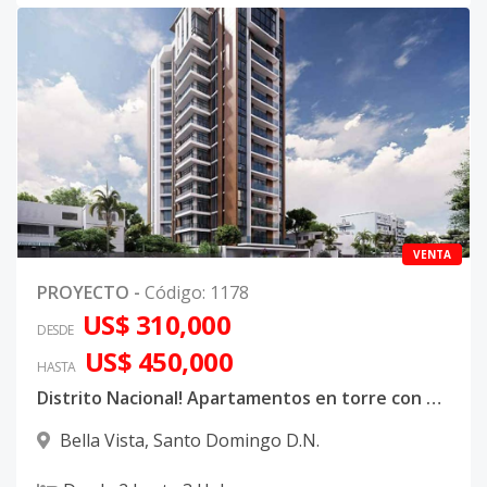
VENTA
PROYECTO
-
Código
:
1178
US$ 310,000
DESDE
US$ 450,000
HASTA
Distrito Nacional! Apartamentos en torre con vistas al mar en ave. Sarasota 81
Bella Vista
,
Santo Domingo D.N.