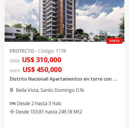
VENTA
PROYECTO
-
Código
:
1178
US$ 310,000
DESDE
US$ 450,000
HASTA
Distrito Nacional! Apartamentos en torre con vistas al mar en ave. Sarasota 81
Bella Vista
,
Santo Domingo D.N.
Desde
2
hasta
3
Hab.
Desde
103.81
hasta
249.18
Mt2