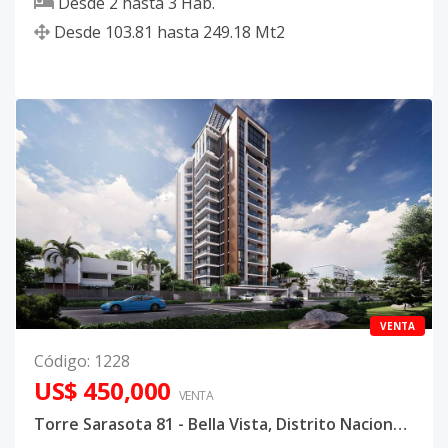
Desde
2
hasta
3
Hab.
Desde
103.81
hasta
249.18
Mt2
VENTA
Código
:
1228
US$ 450,000
VENTA
Torre Sarasota 81 - Bella Vista, Distrito Nacional - Apartamento con terraza privada