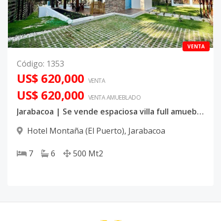
VENTA
Código
:
1353
US$ 620,000
VENTA
US$ 620,000
VENTA AMUEBLADO
Jarabacoa | Se vende espaciosa villa full amueblada con cancha de baloncesto y otras amenidades, Alterra Village
Hotel Montaña (El Puerto)
,
Jarabacoa
7
6
500
Mt2