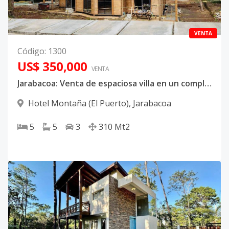
VENTA
Código
:
1300
US$ 350,000
VENTA
Jarabacoa: Venta de espaciosa villa en un complejo privado de villas Vittoria
Hotel Montaña (El Puerto)
,
Jarabacoa
5
5
3
310
Mt2