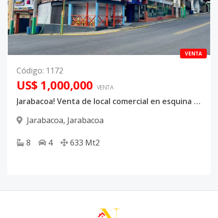
VENTA
Código
:
1172
US$ 1,000,000
VENTA
Jarabacoa! Venta de local comercial en esquina céntrica
Jarabacoa
,
Jarabacoa
8
4
633
Mt2