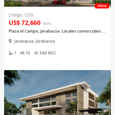
VENTA
Código
:
1255
US$ 72,660
VENTA
Plaza el Campo, Jarabacoa. Locales comerciales en mall con ascensor
Jarabacoa
,
Jarabacoa
1
10
34.6
Mt2