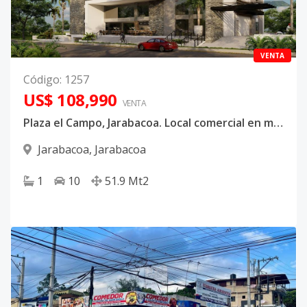
VENTA
Código
:
1257
US$ 108,990
VENTA
Plaza el Campo, Jarabacoa. Local comercial en mall con ascensor
Jarabacoa
,
Jarabacoa
1
10
51.9
Mt2