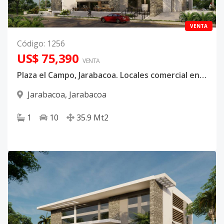
VENTA
Código
:
1256
US$ 75,390
VENTA
Plaza el Campo, Jarabacoa. Locales comercial en mall con ascensor
Jarabacoa
,
Jarabacoa
1
10
35.9
Mt2