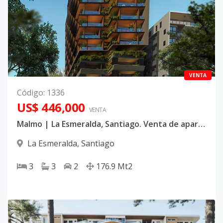
VENTA
Código
:
1336
US$ 446,000
VENTA
Malmo | La Esmeralda, Santiago. Venta de apartamentos con linea blanca incluida
La Esmeralda
,
Santiago
3
3
2
176.9
Mt2