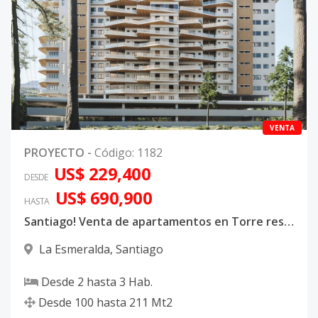
VENTA
PROYECTO
-
Código
:
1182
US$ 229,400
DESDE
US$ 690,900
HASTA
Santiago! Venta de apartamentos en Torre residencial en Villa Olga Prime Towers
La Esmeralda
,
Santiago
Desde
2
hasta
3
Hab.
Desde
100
hasta
211
Mt2