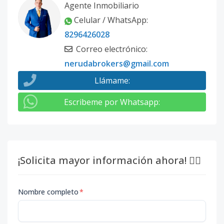
Agente Inmobiliario
Celular / WhatsApp
:
8296426028
Correo electrónico
:
nerudabrokers@gmail.com
Llámame
:
Escribeme por Whatsapp
:
¡Solicita mayor información ahora! 👇🏽
Nombre completo
*