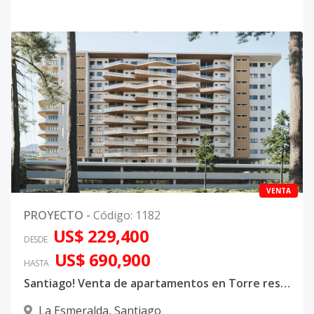
VENTA
PROYECTO
-
Código
:
1182
US$ 229,400
DESDE
US$ 690,900
HASTA
Santiago! Venta de apartamentos en Torre residencial en Villa Olga Prime Towers
La Esmeralda
,
Santiago