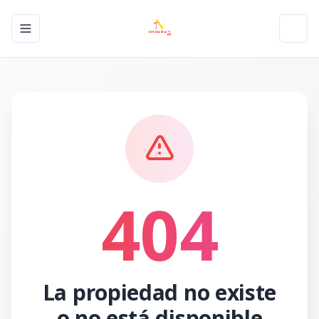
Toggle navigation menu
Toggl
404
La propiedad no existe
o no está disponible