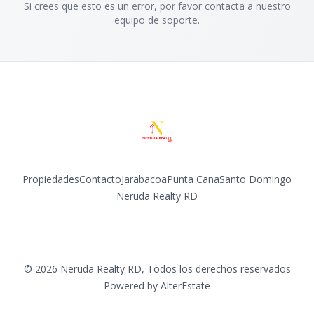
Si crees que esto es un error, por favor contacta a nuestro
equipo de soporte.
Propiedades
Contacto
Jarabacoa
Punta Cana
Santo Domingo
Neruda Realty RD
Facebook
Instagram
©
2026
Neruda Realty RD
,
Todos los derechos reservados
Powered by
AlterEstate