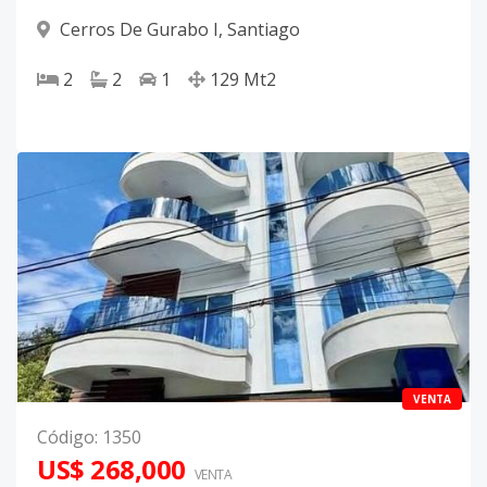
Cerros De Gurabo I
,
Santiago
2
2
1
129
Mt2
VENTA
Código
:
1350
US$ 268,000
VENTA