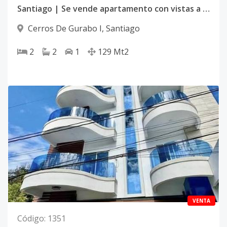
Santiago | Se vende apartamento con vistas a la ciudad en Cerros de Gurabo, Torre Nikisy
Cerros De Gurabo I
,
Santiago
2
2
1
129
Mt2
VENTA
Código
:
1351