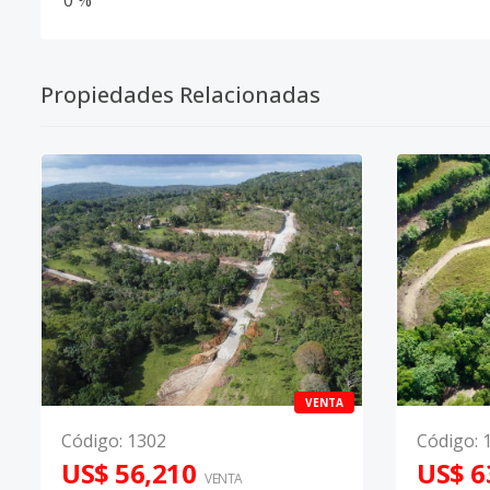
0 %
Propiedades Relacionadas
VENTA
Código
:
1302
Código
:
US$ 56,210
US$ 6
VENTA