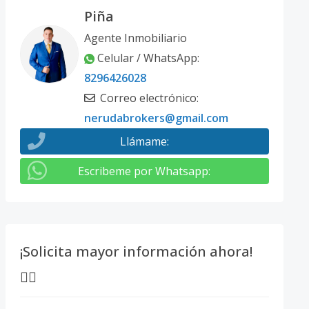
Piña
Agente Inmobiliario
Celular / WhatsApp
:
8296426028
Correo electrónico
:
nerudabrokers@gmail.com
Llámame
:
Escribeme por Whatsapp
:
¡Solicita mayor información ahora!
👇🏽