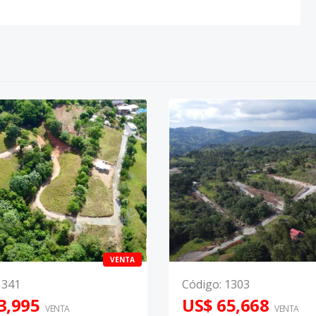
VENTA
1341
Código
:
1303
3,995
US$ 65,668
VENTA
VENTA