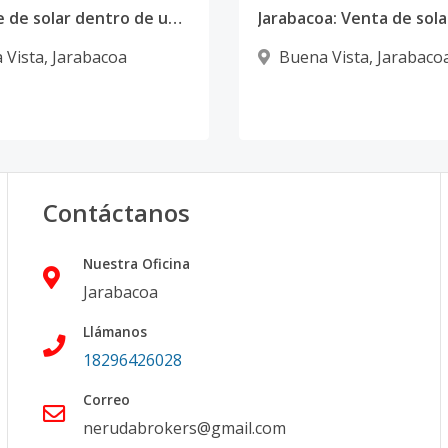
Se vende de solar dentro de un complejo privado de terrenos. Buena Vista Hills, Jarabacoa
 Vista
,
Jarabacoa
Buena Vista
,
Jarabaco
Contáctanos
Nuestra Oficina
Jarabacoa
Llámanos
18296426028
Correo
nerudabrokers@gmail.com